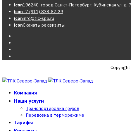
icon
196240, город Санкт-Петербург, Кубинская ул, д. 7
icon
+7 (911) 838-82-29
icon
info@tlc-spb.ru
icon
Скачать реквизиты
Copyrigh
Компания
Наши услуги
Транспортировка грузов
Перевозка в терморежиме
Тарифы
Контакты